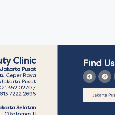
ty Clinic
Find Us
Jakarta Pusat
atu Ceper Raya
 Jakarta Pusat
021 352 0270 /
813 7222 2696
Jakarta Pus
akarta Selatan
l. Cikatomas II