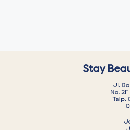
Stay Beau
Jl. B
No. 2F
Telp. 
0
J
J