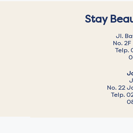
Stay Beau
Jl. B
No. 2F
Telp. 
0
J
J
No. 22 J
Telp. 0
0