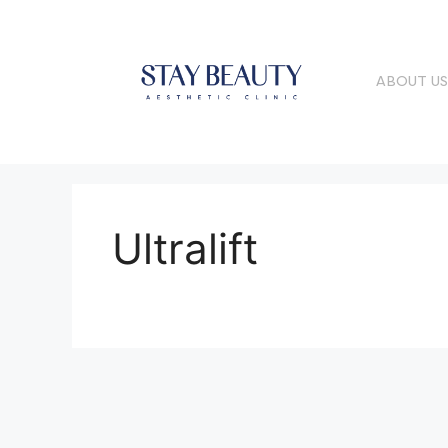
ABOUT U
Ultralift