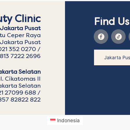
ty Clinic
Find Us
Jakarta Pusat
atu Ceper Raya
 Jakarta Pusat
021 352 0270 /
813 7222 2696
Jakarta Pus
akarta Selatan
l. Cikatomas II
akarta Selatan
21 27099 688 /
857 82822 822
Indonesia