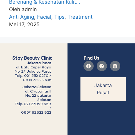
Berenang & Kesehatan Kulit…
Oleh admin
Anti Aging
,
Facial
,
Tips
,
Treatment
Mei 17, 2025
Stay Beauty Clinic
Find Us
Jakarta Pusat
Jl. Batu Ceper Raya
No. 2F Jakarta Pusat
Telp. 021 352 0270 /
0813 7222 2696
Jakarta
Jakarta Selatan
Jl. Cikatomas II
Pusat
No. 22 Jakarta
Selatan
Telp. 021 27099 688
/
0857 82822 822