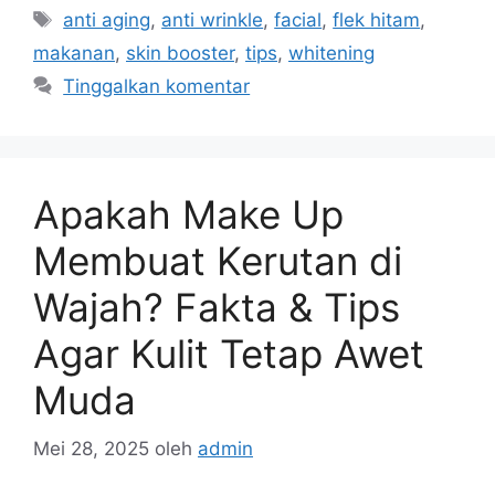
anti aging
,
anti wrinkle
,
facial
,
flek hitam
,
makanan
,
skin booster
,
tips
,
whitening
Tinggalkan komentar
Apakah Make Up
Membuat Kerutan di
Wajah? Fakta & Tips
Agar Kulit Tetap Awet
Muda
Mei 28, 2025
oleh
admin