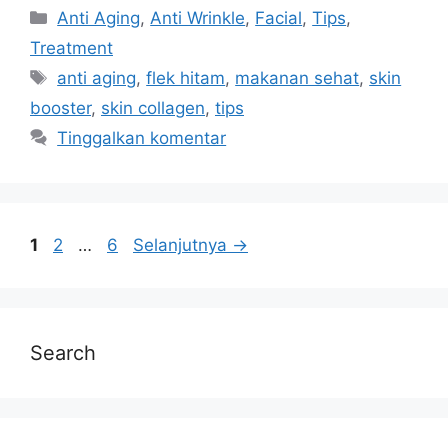
Anti Aging
,
Anti Wrinkle
,
Facial
,
Tips
,
Treatment
anti aging
,
flek hitam
,
makanan sehat
,
skin
booster
,
skin collagen
,
tips
Tinggalkan komentar
1
2
…
6
Selanjutnya
→
Search