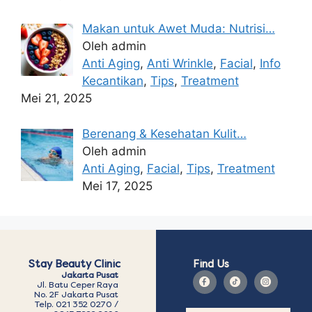
Makan untuk Awet Muda: Nutrisi…
Oleh admin
Anti Aging
,
Anti Wrinkle
,
Facial
,
Info
Kecantikan
,
Tips
,
Treatment
Mei 21, 2025
Berenang & Kesehatan Kulit…
Oleh admin
Anti Aging
,
Facial
,
Tips
,
Treatment
Mei 17, 2025
Stay Beauty Clinic
Find Us
Jakarta Pusat
Jl. Batu Ceper Raya
No. 2F Jakarta Pusat
Telp. 021 352 0270 /