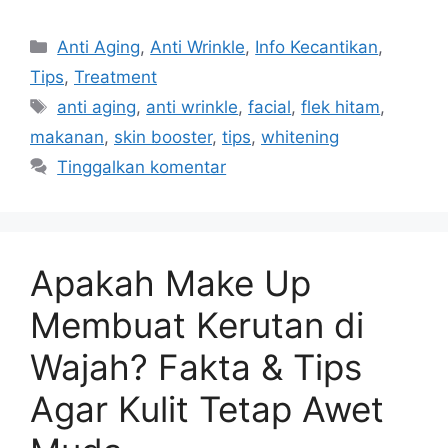
Anti Aging
,
Anti Wrinkle
,
Info Kecantikan
,
Tips
,
Treatment
anti aging
,
anti wrinkle
,
facial
,
flek hitam
,
makanan
,
skin booster
,
tips
,
whitening
Tinggalkan komentar
Apakah Make Up
Membuat Kerutan di
Wajah? Fakta & Tips
Agar Kulit Tetap Awet