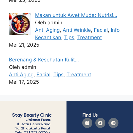
Mei 23, 2025
Makan untuk Awet Muda: Nutrisi…
Oleh admin
Anti Aging
,
Anti Wrinkle
,
Facial
,
Info
Kecantikan
,
Tips
,
Treatment
Mei 21, 2025
Berenang & Kesehatan Kulit…
Oleh admin
Anti Aging
,
Facial
,
Tips
,
Treatment
Mei 17, 2025
Stay Beauty Clinic
Find Us
Jakarta Pusat
Jl. Batu Ceper Raya
No. 2F Jakarta Pusat
Telp. 021 352 0270 /