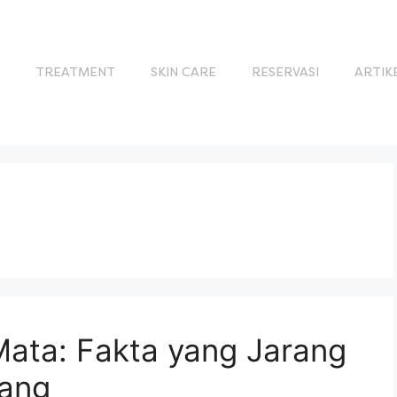
S
TREATMENT
SKIN CARE
RESERVASI
ARTIK
Mata: Fakta yang Jarang
rang