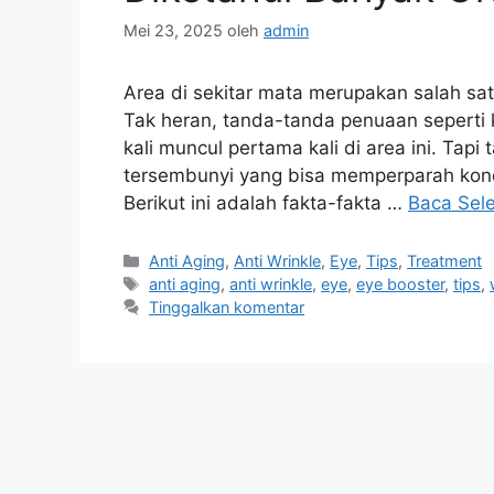
Mei 23, 2025
oleh
admin
Area di sekitar mata merupakan salah satu
Tak heran, tanda-tanda penuaan seperti k
kali muncul pertama kali di area ini. Tap
tersembunyi yang bisa memperparah kond
Berikut ini adalah fakta-fakta …
Baca Sel
Anti Aging
,
Anti Wrinkle
,
Eye
,
Tips
,
Treatment
anti aging
,
anti wrinkle
,
eye
,
eye booster
,
tips
,
Tinggalkan komentar