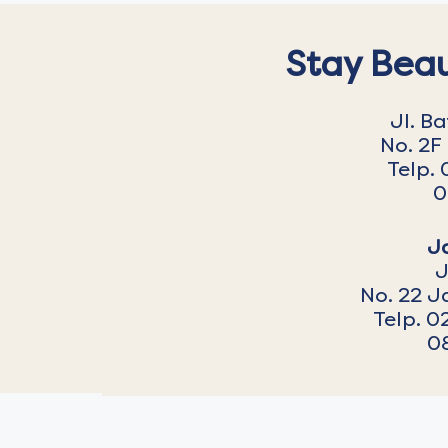
Stay Beau
Jl. B
No. 2F
Telp. 
0
J
J
No. 22 J
Telp. 0
0