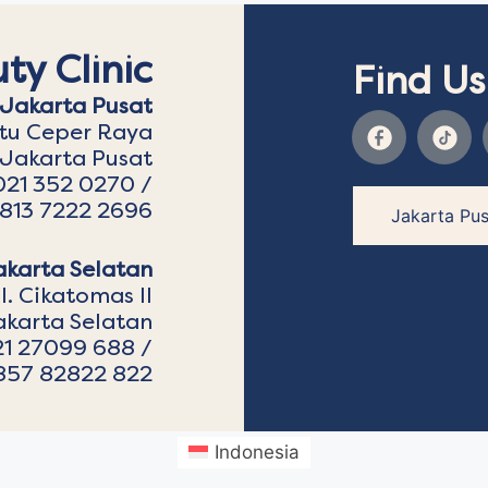
ty Clinic
Find Us
Jakarta Pusat
atu Ceper Raya
 Jakarta Pusat
021 352 0270 /
813 7222 2696
Jakarta Pus
akarta Selatan
l. Cikatomas II
akarta Selatan
21 27099 688 /
857 82822 822
Indonesia