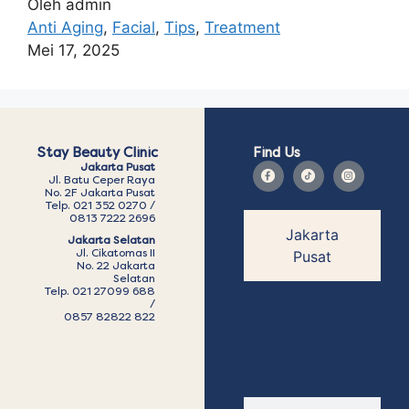
Oleh admin
Anti Aging
,
Facial
,
Tips
,
Treatment
Mei 17, 2025
Stay Beauty Clinic
Find Us
Jakarta Pusat
Jl. Batu Ceper Raya
No. 2F Jakarta Pusat
Telp. 021 352 0270 /
0813 7222 2696
Jakarta
Jakarta Selatan
Jl. Cikatomas II
Pusat
No. 22 Jakarta
Selatan
Telp. 021 27099 688
/
0857 82822 822