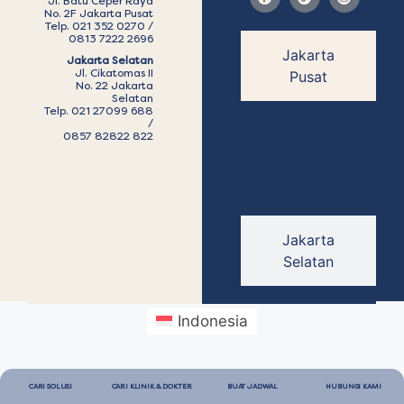
Jl. Batu Ceper Raya
No. 2F Jakarta Pusat
Telp. 021 352 0270 /
0813 7222 2696
Jakarta
Jakarta Selatan
Jl. Cikatomas II
Pusat
No. 22 Jakarta
Selatan
Telp. 021 27099 688
/
0857 82822 822
Jakarta
Selatan
Indonesia
CARI SOLUSI
CARI KLINIK & DOKTER
BUAT JADWAL
HUBUNGI KAMI