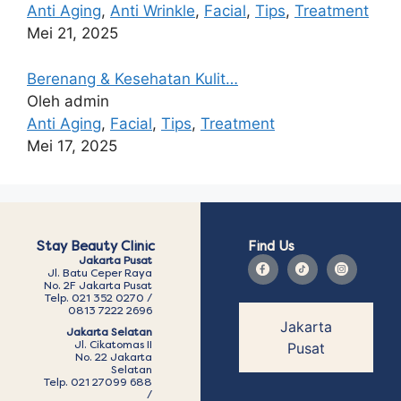
Anti Aging
,
Anti Wrinkle
,
Facial
,
Tips
,
Treatment
Mei 21, 2025
Berenang & Kesehatan Kulit…
Oleh admin
Anti Aging
,
Facial
,
Tips
,
Treatment
Mei 17, 2025
Stay Beauty Clinic
Find Us
Jakarta Pusat
Jl. Batu Ceper Raya
No. 2F Jakarta Pusat
Telp. 021 352 0270 /
0813 7222 2696
Jakarta
Jakarta Selatan
Jl. Cikatomas II
Pusat
No. 22 Jakarta
Selatan
Telp. 021 27099 688
/