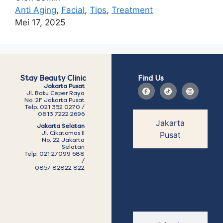
Anti Aging
,
Facial
,
Tips
,
Treatment
Mei 17, 2025
Stay Beauty Clinic
Find Us
Jakarta Pusat
Jl. Batu Ceper Raya
No. 2F Jakarta Pusat
Telp. 021 352 0270 /
0813 7222 2696
Jakarta
Jakarta Selatan
Jl. Cikatomas II
Pusat
No. 22 Jakarta
Selatan
Telp. 021 27099 688
/
0857 82822 822